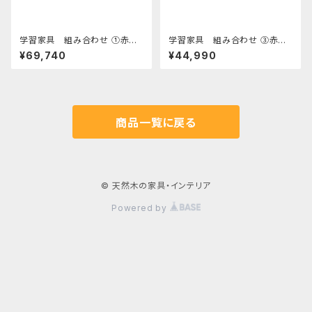
学習家具 組み合わせ ①赤松
学習家具 組み合わせ ③赤松
デスク
袖ラック
¥69,740
¥44,990
商品一覧に戻る
© 天然木の家具・インテリア
Powered by