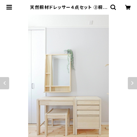
天然桐材ドレッサー４点セット ②桐ミ
ニデスク(引き出し付) | 天然木の家
具・インテリア